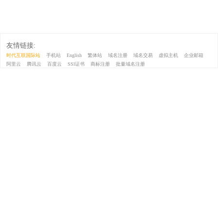
友情链接:
时代互联国际站
手机站
English
繁体站
域名注册
域名交易
虚拟主机
企业邮箱
阿里云
腾讯云
百度云
SSl证书
商标注册
批量域名注册